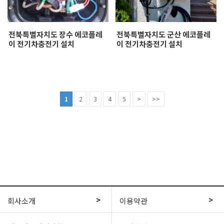
전북특별자치도 장수 에코플레
전북특별자치도 군산 에코플레
이 전기차충전기 설치
이 전기차충전기 설치
1
2
3
4
5
>
>>
회사소개
이용약관