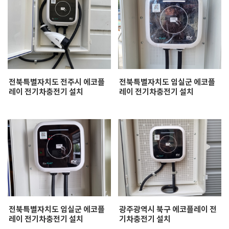
전북특별자치도 전주시 에코플
전북특별자치도 임실군 에코플
레이 전기차충전기 설치
레이 전기차충전기 설치
전북특별자치도 임실군 에코플
광주광역시 북구 에코플레이 전
레이 전기차충전기 설치
기차충전기 설치