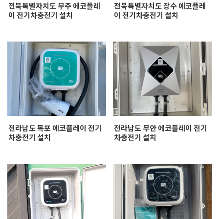
전북특별자치도 무주 에코플레
전북특별자치도 장수 에코플레
이 전기차충전기 설치
이 전기차충전기 설치
전라남도 목포 에코플레이 전기
전라남도 무안 에코플레이 전기
차충전기 설치
차충전기 설치