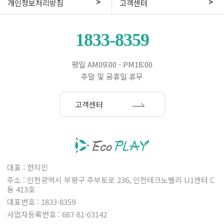
개인정보처리방침
고객센터
1833-8359
평일 AM09:00 - PM18:00
주말 및 공휴일 휴무
고객센터
대표 : 한지민
주소 : 인천광역시 부평구 주부토로 236, 인천테크노밸리 U1센터 C
동 413호
대표번호 : 1833-8359
사업자등록번호 : 687-81-03142